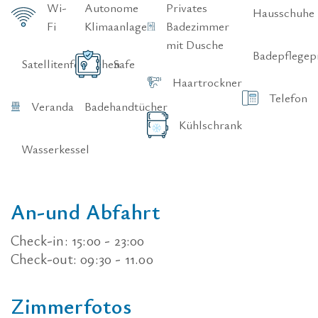
Wi-
Autonome
Privates
Hausschuhe
Fi
Klimaanlage
Badezimmer
mit Dusche
Badepflegep
Satellitenfernsehen
Safe
Haartrockner
Telefon
Veranda
Badehandtücher
Kühlschrank
Wasserkessel
Kontaktinformationen
Makedonias
Unterkunft
43, Nea
Restaurant
Iraklitsa,
Wellness
A
n
-
u
n
d
A
b
f
a
h
r
t
64007,
Pool & Strand
Kavala,
Kavala
Griechenland
Kontakt
Check-in: 15:00 - 23:00
+30 25940
Check-out: 09:30 - 11.00
21353
info@vournelis.gr
,
info@marinis-
spa.gr
Z
i
m
m
e
r
f
o
t
o
s
Marinis Spa: