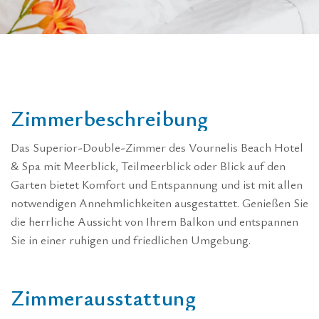
Z
i
m
m
e
r
b
e
s
c
h
r
e
i
b
u
n
g
Das Superior-Double-Zimmer des Vournelis Beach Hotel
& Spa mit Meerblick, Teilmeerblick oder Blick auf den
Garten bietet Komfort und Entspannung und ist mit allen
notwendigen Annehmlichkeiten ausgestattet. Genießen Sie
die herrliche Aussicht von Ihrem Balkon und entspannen
Sie in einer ruhigen und friedlichen Umgebung.
Z
i
m
m
e
r
a
u
s
s
t
a
t
t
u
n
g