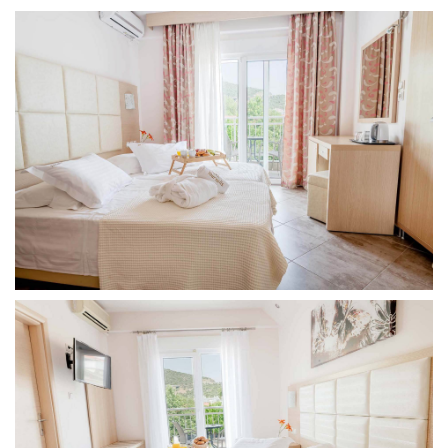
+30 25940
22524
,
+30
69554 55338
Anreise und
abreise
Check-in:
15:00 - 23:00
Check-out:
09:30 - 11.00