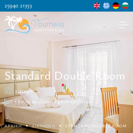
25940 21353
Standard Double Room
2 άτομα
1 διπλό κρεβάτι ή 2 μονά κρεβάτια
ΑΡΧΙΚΗ
ΔΙΑΜΟΝΗ
STANDARD DOUBLE ROOM