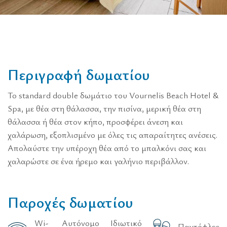
Π
ε
ρ
ι
γ
ρ
α
φ
ή
δ
ω
μ
α
τ
ί
ο
υ
Το standard double δωμάτιο του Vournelis Beach Hotel &
Spa, με θέα στη θάλασσα, την πισίνα, μερική θέα στη
θάλασσα ή θέα στον κήπο, προσφέρει άνεση και
χαλάρωση, εξοπλισμένο με όλες τις απαραίτητες ανέσεις.
Απολαύστε την υπέροχη θέα από το μπαλκόνι σας και
χαλαρώστε σε ένα ήρεμο και γαλήνιο περιβάλλον.
Π
α
ρ
ο
χ
έ
ς
δ
ω
μ
α
τ
ί
ο
υ
Wi-
Αυτόνομο
Ιδιωτικό
Παντόφλες