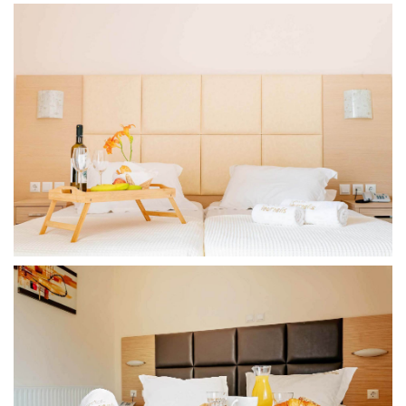
Marinis Spa:
25940 22524
,
69554 55338
Άφιξη και
αναχώρηση
Check-in:
15:00 - 23:00
Check-out:
09:30 - 11.00